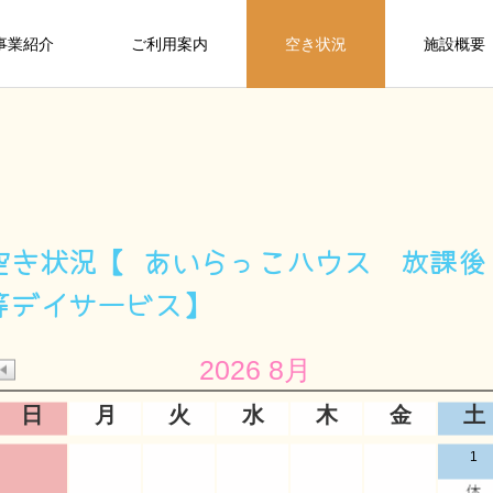
事業紹介
ご利用案内
空き状況
施設概要
空き状況【 あいらっこハウス 放課後
等デイサービス】
2026 8月
日
月
火
水
木
金
土
1